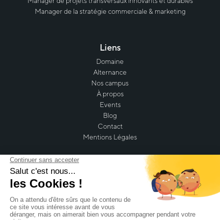
Manager de projets transversaux innovants et durables
Manager de la stratégie commerciale & marketing
Liens
Domaine
Alternance
Nos campus
À propos
Events
Blog
Contact
Mentions Légales
Retrouvez-nous sur nos réseaux sociaux