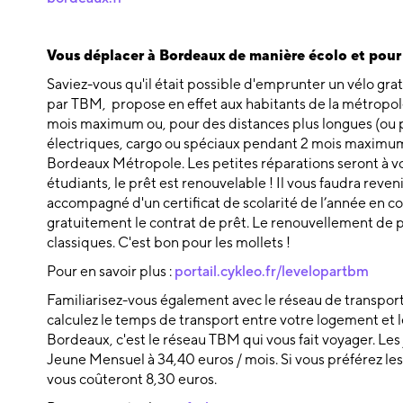
Vous déplacer à Bordeaux de manière écolo et pour
Saviez-vous qu'il était possible d'emprunter un vélo gra
par TBM, propose en effet aux habitants de la métropole
mois maximum ou, pour des distances plus longues (ou pl
électriques, cargo ou spéciaux pendant 2 mois maximum.
Bordeaux Métropole. Les petites réparations seront à vo
étudiants, le prêt est renouvelable ! Il vous faudra reve
accompagné d'un certificat de scolarité de l’année en co
gratuitement le contrat de prêt. Le renouvellement de pr
classiques. C'est bon pour les mollets !
Pour en savoir plus :
portail.cykleo.fr/levelopartbm
Familiarisez-vous également avec le réseau de transport
calculez le temps de transport entre votre logement et l
Bordeaux, c'est le réseau TBM qui vous fait voyager. Les
Jeune Mensuel à 34,40 euros / mois. Si vous préférez les t
vous coûteront 8,30 euros.